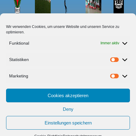
Wir verwenden Cookies, um unsere Website und unseren Service zu
optimieren.
Funktional
Immer aktiv
Startseite
Statistiken
Impressum
Marketing
Datenschutz
Disclaimer
Cookies akzeptieren
Cookie-Richtlinie (EU)
Deny
Einstellungen speichern